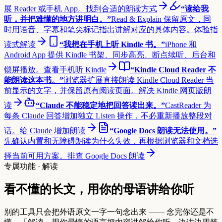
展 Reader 或手机 App。
找到合适的朗读方式
“读给我
听，并把难懂的地方讲明白。”
Read & Explain 保留原文，同
时用语音、字幕和笔尖标记指出讲解对应的具体内容。
体验指
读式解读
“我想在手机上听 Kindle 书。”
iPhone 和
Android App 提供 Kindle 书架、同步高亮、断点续听、后台和
锁屏播放。
查看手机听 Kindle
“Kindle Cloud Reader 不
能朗读这本书。”
浏览器扩展直接朗读 Kindle Cloud Reader 当
前显示的文字，并保留原有阅读页面。
解决 Kindle 网页版朗
读
“Claude 不能稳定地把回答读出来。”
CastReader 为
每条 Claude 回答增加独立 Listen 操作，不必重新播放整段对
话。
给 Claude 增加朗读
“Google Docs 朗读无法使用。”
先确认内置和无障碍朗读为什么失效，再根据浏览器和文档选
择当前可用方案。
排查 Google Docs 朗读
专属功能 · 解读
看不懂的长文，用你的母语讲给你听
别的工具只会把外语原文一字一句念出来 —— 念完你还是不