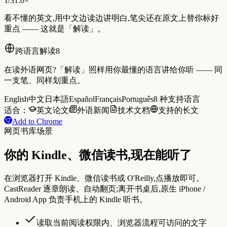
1
/
3
1.0×
看不懂的英文,用中文边读边讲明白,笔尖还在原文上替你标好
重点 —— 这就是「解读」。
跨语言解读
8
在读外语网页?「解读」照样用你最懂的语言讲给你听 —— 同
一支笔、同样划重点。
English
中文
日本語
Español
Français
Português
8 种支持语言
适合：
英文论文
外语新闻
技术文档
支持的长文
Add to Chrome
网页书库场景
你的 Kindle、微信读书,现在能听了
在浏览器打开 Kindle、微信读书或 O'Reilly,点播放即可。
CastReader 逐章朗读、自动翻页;离开书桌后,原生 iPhone /
Android App 负责手机上的 Kindle 听书。
读取当前阅读权限内、浏览器流程可访问的文字