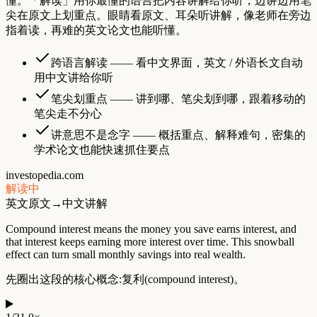
懂。「解读」用你最懂的语言把内容讲解给你听，边讲边用笔
尖在原文上划重点。眼睛看原文、耳朵听讲解，像老师在旁边
指着读，再难的英文论文也能听懂。
跨语言解读 —— 看中文界面，英文 / 外语长文自动
用中文讲给你听
笔尖划重点 —— 讲到哪、笔尖划到哪，跟着移动的
笔尖走不分心
讲意思不是念字 —— 概括重点、解释难句，密集的
学术论文也能快速抓住要点
investopedia.com
解读中
英文原文
→
中文讲解
Compound
interest
means
the
money
you
save
earns
interest,
and
that
interest
keeps
earning
more
interest
over
time.
This
snowball
effect
can
turn
small
monthly
savings
into
real
wealth.
先
圈
出
这
段
的
核
心
概
念
:
复
利
(
c
o
m
p
o
u
n
d
i
n
t
e
r
e
s
t
)
。