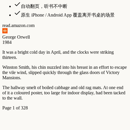
自动翻页，听书不中断
原生 iPhone / Android App 覆盖离开书桌的场景
read.amazon.com
George Orwell
1984
It
was
a
bright
cold
day
in
April,
and
the
clocks
were
striking
thirteen.
Winston
Smith,
his
chin
nuzzled
into
his
breast
in
an
effort
to
escape
the
vile
wind,
slipped
quickly
through
the
glass
doors
of
Victory
Mansions.
The
hallway
smelt
of
boiled
cabbage
and
old
rag
mats.
At
one
end
of
it
a
coloured
poster,
too
large
for
indoor
display,
had
been
tacked
to
the
wall.
Page 1 of 328