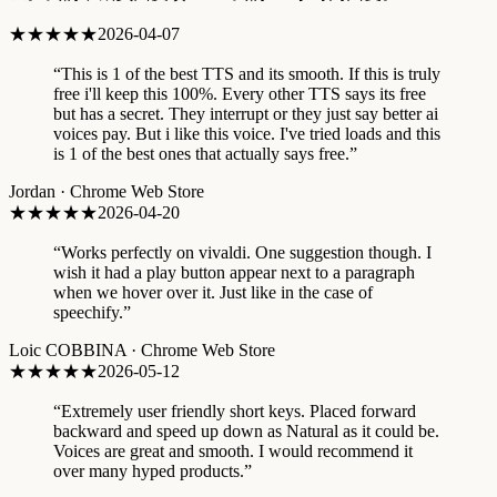
★★★★★
2026-04-07
“
This is 1 of the best TTS and its smooth. If this is truly
free i'll keep this 100%. Every other TTS says its free
but has a secret. They interrupt or they just say better ai
voices pay. But i like this voice. I've tried loads and this
is 1 of the best ones that actually says free.
”
Jordan
·
Chrome Web Store
★★★★★
2026-04-20
“
Works perfectly on vivaldi. One suggestion though. I
wish it had a play button appear next to a paragraph
when we hover over it. Just like in the case of
speechify.
”
Loic COBBINA
·
Chrome Web Store
★★★★★
2026-05-12
“
Extremely user friendly short keys. Placed forward
backward and speed up down as Natural as it could be.
Voices are great and smooth. I would recommend it
over many hyped products.
”