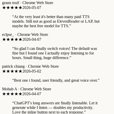
grann tosif
·
Chrome Web Store
★★★★★
2026-05-07
“
At the very least it's better than many paid TTS
models. Still not as good as ElevenReader or LAP, but
maybe the best free model for TTS.
”
eclpse_
·
Chrome Web Store
★★★★★
2026-04-07
“
So glad I can finally switch voices! The default was
fine but I found one I actually enjoy listening to for
hours. Small thing, huge difference.
”
patrick chiang
·
Chrome Web Store
★★★★★
2026-05-02
“
Best one i found, user friendly, and great voice over.
”
Mohab A
·
Chrome Web Store
★★★★★
2026-04-07
“
ChatGPT's long answers are finally listenable. Let it
generate while I listen — doubles my productivity.
Love the inline button next to each response.
”