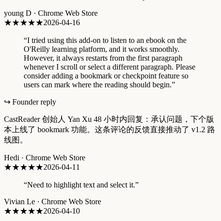
young D
·
Chrome Web Store
★★★
★★
2026-04-16
“
I tried using this add-on to listen to an ebook on the
O'Reilly learning platform, and it works smoothly.
However, it always restarts from the first paragraph
whenever I scroll or select a different paragraph. Please
consider adding a bookmark or checkpoint feature so
users can mark where the reading should begin.
”
↪ Founder reply
CastReader 创始人 Yan Xu 48 小时内回复：承认问题，下个版
本上线了 bookmark 功能。这条评论的反馈直接推动了 v1.2 路
线图。
Hedi
·
Chrome Web Store
★★★★
★
2026-04-11
“
Need to highlight text and select it.
”
Vivian Le
·
Chrome Web Store
★
★★★★
2026-04-10